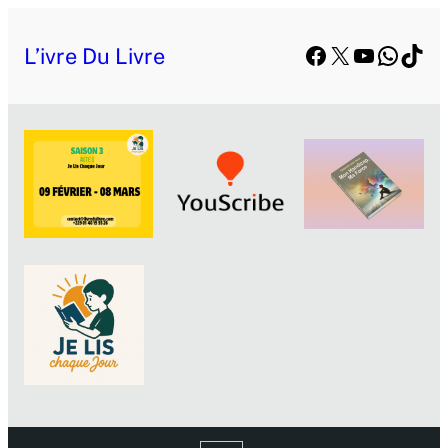
Facebook
X
YouTube
Whats
TikT
L’ivre Du Livre