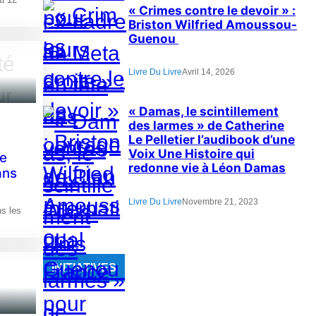
« Crimes contre le devoir » :
Briston Wilfried Amoussou-
Guenou
Livre Du Livre
Avril 14, 2026
« Damas, le scintillement
des larmes » de Catherine
Le Pelletier l’audibook d’une
Voix Une Histoire qui
de
redonne vie à Léon Damas
ans
Livre Du Livre
Novembre 21, 2023
ns les
INITIATIVES