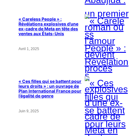
« Careless People » :
Révélations explosives d’une
ex-cadre de Meta en tête des
ventes aux États-Unis
Avril 1, 2025
« Ces filles qui se battent pour
leurs droits » : un ouvrage de
Plan International France pour
l’égalité de genre
Juin 9, 2025