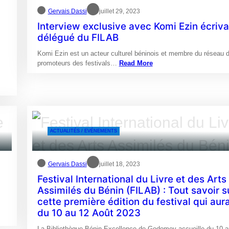
Gervais Dassi
juillet 29, 2023
Interview exclusive avec Komi Ezin écriva
délégué du FILAB
Komi Ezin est un acteur culturel béninois et membre du réseau 
promoteurs des festivals…
Read More
ACTUALITÉS / EVÉNEMENTS
Gervais Dassi
juillet 18, 2023
Festival International du Livre et des Arts
Assimilés du Bénin (FILAB) : Tout savoir s
cette première édition du festival qui aura
du 10 au 12 Août 2023
La Bibliothèque Bénin Excellence de Godomey accueille du 10 a