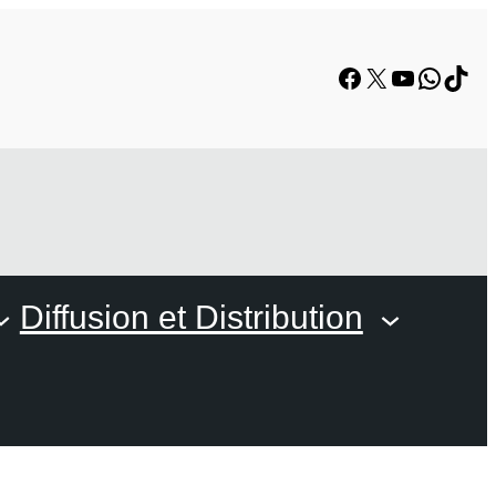
Facebook
X
YouTube
Whats
TikT
Diffusion et Distribution