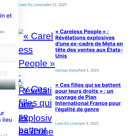
Livre Du Livre
Juillet 13, 2025
in et
« Careless People » :
des
Révélations explosives
d’une ex-cadre de Meta en
tête des ventes aux États-
Unis
Gervais Dassi
Avril 1, 2025
« Ces filles qui se battent
pour leurs droits » : un
ouvrage de Plan
International France pour
l’égalité de genre
ur
 lieu
Livre Du Livre
Juin 9, 2025
u 12