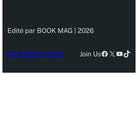
Edité par BOOK MAG | 2026
Facebook
X
YouTu
TikT
DON POUR L’IVRE
Join Us