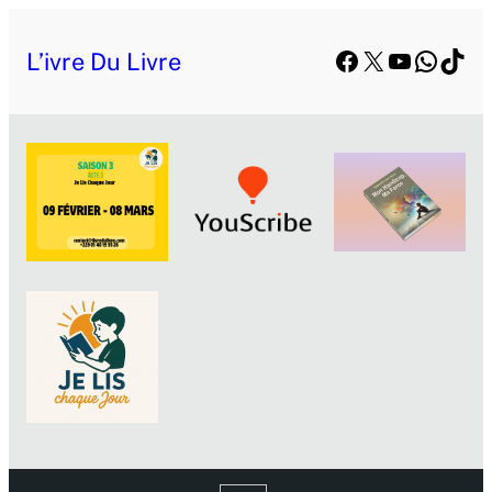
Facebook
X
YouTube
Whats
TikT
L’ivre Du Livre