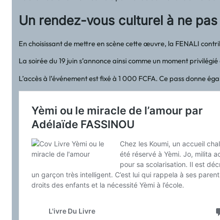
Un rendez-vous culturel à ne pa
En choisissant de mettre en scène cette œuvre, la FENALI contribu
La soirée du 19 juin s’annonce ainsi comme un moment privilégié
L’accès à l’événement est fixé à 1 000 FCFA. Ce pass donne égal