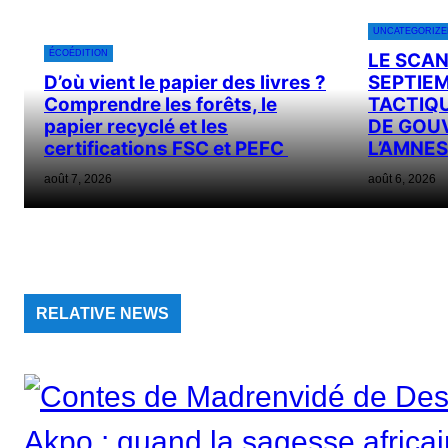
UNCATEGORIZE
ÉCOÉDITION
LE SCAN
D’où vient le papier des livres ?
SEPTIEM
Comprendre les forêts, le
TACTIQUE
papier recyclé et les
DE GOU
certifications FSC et PEFC
L’AMNES
août 7, 2026
août 6, 2026
RELATIVE NEWS