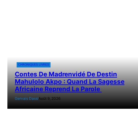
CHRONIQUES LIVRES
Contes De Madrenvidé De Destin
Mahulolo Akpo : Quand La Sagesse
Africaine Reprend La Parole
Gervais Dassi
Août 9, 2026