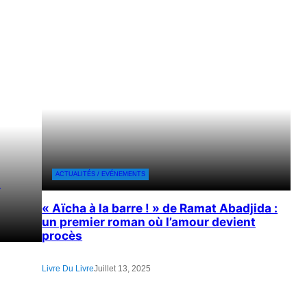
ACTUALITÉS / EVÉNEMENTS
a
« Aïcha à la barre ! » de Ramat Abadjida :
un premier roman où l’amour devient
procès
Livre Du Livre
Juillet 13, 2025