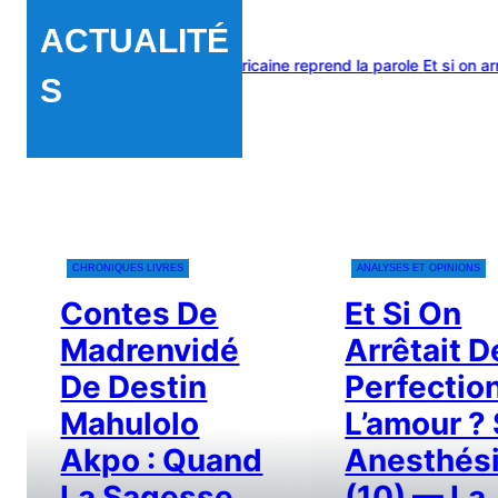
ACTUALITÉ
: quand la sagesse africaine reprend la parole
Et si on arrêtait d
S
CHRONIQUES LIVRES
ANALYSES ET OPINIONS
Contes De
Et Si On
Madrenvidé
Arrêtait D
De Destin
Perfectio
Mahulolo
L’amour ?
Akpo : Quand
Anesthés
La Sagesse
(10) — La