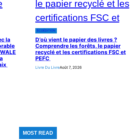
ÉCOÉDITION
c la
D’où vient le papier des livres ?
orable
Comprendre les forêts, le papier
UWALE
recyclé et les certifications FSC et
a
PEFC
aix
Livre Du Livre
Août 7, 2026
MOST READ