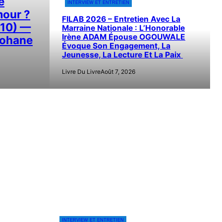
e
INTERVIEW ET ENTRETIEN
mour ?
FILAB 2026 – Entretien Avec La
(10) —
Marraine Nationale : L’Honorable
Irène ADAM Épouse OGOUWALE
Johane
Évoque Son Engagement, La
Jeunesse, La Lecture Et La Paix
Livre Du Livre
Août 7, 2026
INTERVIEW ET ENTRETIEN