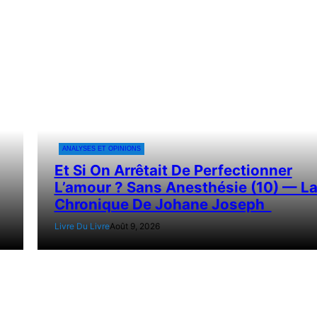
ANALYSES ET OPINIONS
Et Si On Arrêtait De Perfectionner
L’amour ? Sans Anesthésie (10) — L
Chronique De Johane Joseph
Livre Du Livre
Août 9, 2026