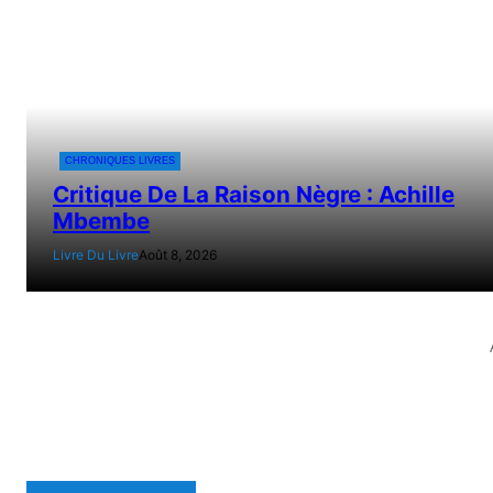
CHRONIQUES LIVRES
Critique De La Raison Nègre : Achille
Mbembe
Livre Du Livre
Août 8, 2026