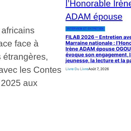
africains
INTERVIEW ET ENTRETIEN
FILAB 2026 – Entretien ave
lace face à
Marraine nationale : l’Hon
Irène ADAM épouse OGO
 étrangères,
évoque son engagement, l
jeunesse, la lecture et la p
avec les Contes
Livre Du Livre
Août 7, 2026
t 2025 aux