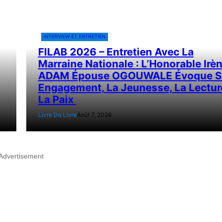
INTERVIEW ET ENTRETIEN
FILAB 2026 – Entretien Avec La
Marraine Nationale : L’Honorable Irè
ADAM Épouse OGOUWALE Évoque S
Engagement, La Jeunesse, La Lectur
La Paix
Livre Du Livre
Août 7, 2026
Advertisement