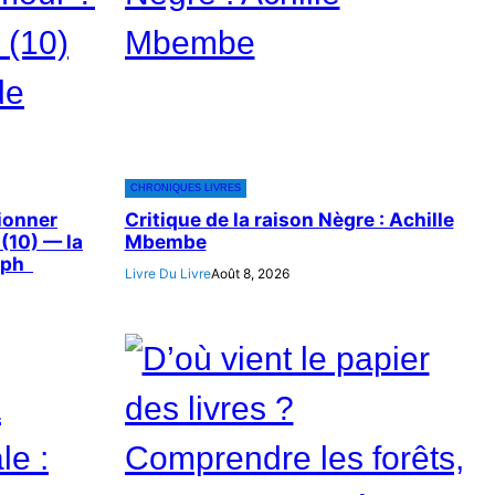
CHRONIQUES LIVRES
tionner
Critique de la raison Nègre : Achille
(10) — la
Mbembe
seph
Livre Du Livre
Août 8, 2026