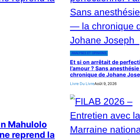
ANALYSES ET OPINIONS
Et si on arrêtait de perfec
l’amour ? Sans anesthésie 
chronique de Johane Jo
Livre Du Livre
Août 9, 2026
in Mahulolo
ne reprend la