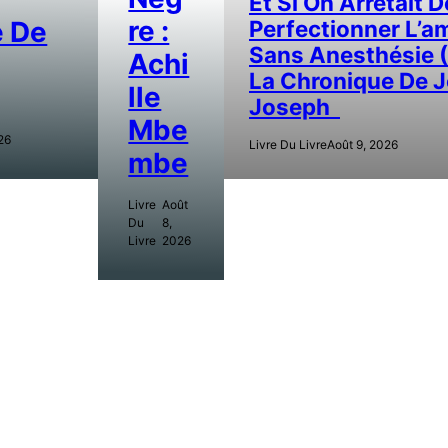
Et Si On Arrêtait D
Re :
e De
Perfectionner L’a
Sans Anesthésie 
Achi
La Chronique De 
Lle
Joseph
Mbe
26
Livre Du Livre
Août 9, 2026
Mbe
Livre
Août
Du
8,
Livre
2026