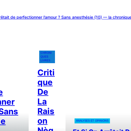
e perfectionner l’amour ? Sans anesthésie (10) — la chronique de J
CHRONI
QUES
LIVRES
Criti
Que
De
e
La
nner
Rais
 Sans
On
ie
ANALYSES ET OPINIONS
Nèg