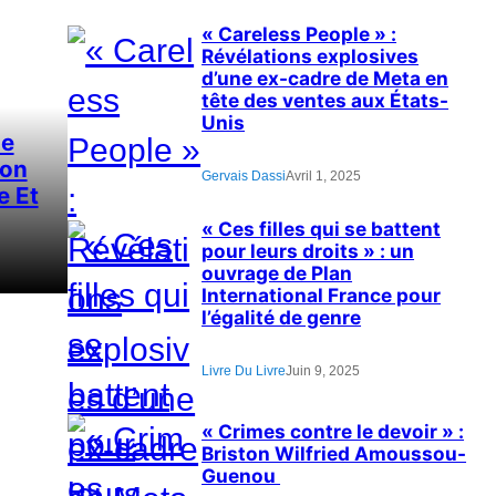
« Careless People » :
Révélations explosives
d’une ex-cadre de Meta en
tête des ventes aux États-
Unis
ne
on
Gervais Dassi
Avril 1, 2025
e Et
« Ces filles qui se battent
pour leurs droits » : un
ouvrage de Plan
International France pour
l’égalité de genre
Livre Du Livre
Juin 9, 2025
« Crimes contre le devoir » :
Briston Wilfried Amoussou-
Guenou