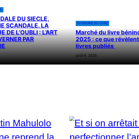
D
DALE DU SIECLE,
ÉCONOMIE DU LIVRE
E SCANDALE. LA
 DE L’OUBLI : L’ART
Marché du livre bénin
VERNER PAR
2025 : ce que révèlent
IE
livres publiés
août 6, 2026