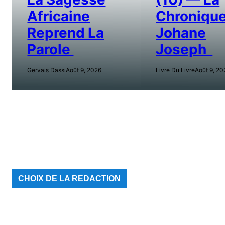
Africaine
Chroniqu
Reprend La
Johane
Parole
Joseph
Gervais Dassi
Août 9, 2026
Livre Du Livre
Août 9, 20
CHOIX DE LA REDACTION