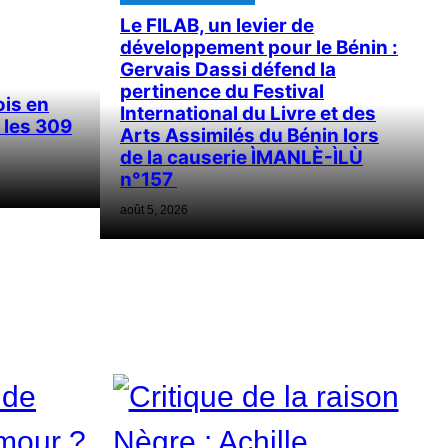
Le FILAB, un levier de
développement pour le Bénin :
Gervais Dassi défend la
pertinence du Festival
ois en
International du Livre et des
 les 309
Arts Assimilés du Bénin lors
de la causerie ÌMANLÈ-ÌLÙ
n°157
août 5, 2026