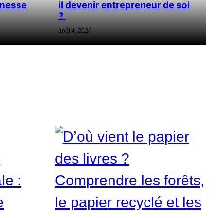
unesse
il devenir entrepreneur de soi
?
août 4, 2026