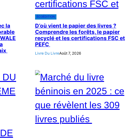
ÉCOÉDITION
c la
D’où vient le papier des livres ?
orable
Comprendre les forêts, le papier
UWALE
recyclé et les certifications FSC et
a
PEFC
aix
Livre Du Livre
Août 7, 2026