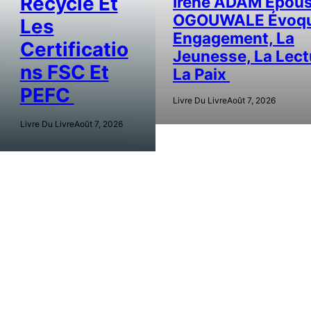
Recyclé Et
Irène ADAM Épou
OGOUWALE Évoqu
Les
Engagement, La
Certificatio
Jeunesse, La Lect
Ns FSC Et
La Paix
PEFC
Livre Du Livre
Août 7, 2026
Livre Du Livre
Août 7, 2026