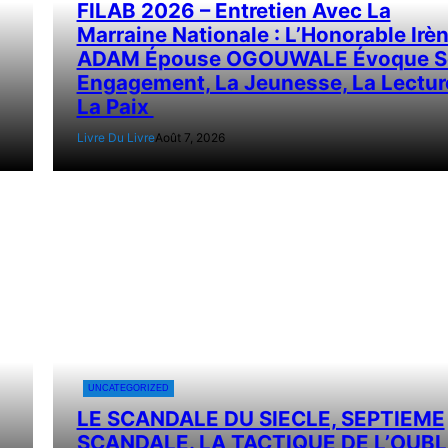
FILAB 2026 – Entretien Avec La
Marraine Nationale : L’Honorable Irè
ADAM Épouse OGOUWALE Évoque S
Engagement, La Jeunesse, La Lectur
La Paix
Livre Du Livre
Août 7, 2026
UNCATEGORIZED
LE SCANDALE DU SIECLE, SEPTIEME
SCANDALE. LA TACTIQUE DE L’OUBLI