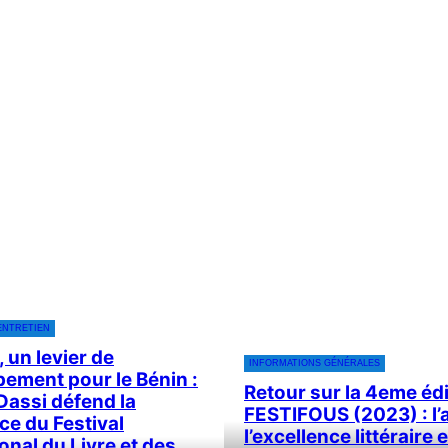
ENTRETIEN
 un levier de
INFORMATIONS GÉNÉRALES
ement pour le Bénin :
Retour sur la 4eme éd
Dassi défend la
FESTIFOUS (2023) : l’
ce du Festival
l’excellence littéraire e
onal du Livre et des