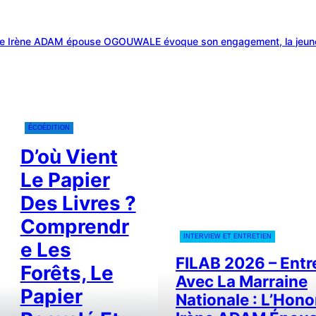
e ADAM épouse OGOUWALE évoque son engagement, la jeunesse, la lec
ÉCOÉDITION
D’où Vient
Le Papier
Des Livres ?
Comprendr
INTERVIEW ET ENTRETIEN
E Les
FILAB 2026 – Entr
Forêts, Le
Avec La Marraine
Papier
Nationale : L’Hono