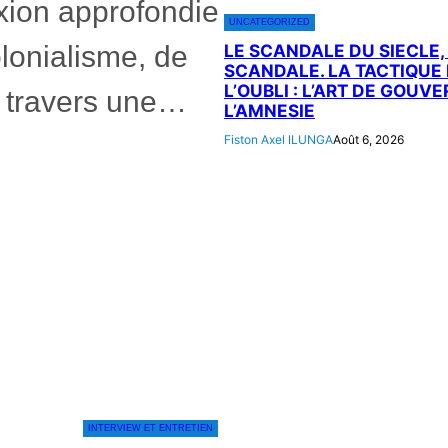
xion approfondie
UNCATEGORIZED
olonialisme, de
LE SCANDALE DU SIECLE,
SCANDALE. LA TACTIQUE
L’OUBLI : L’ART DE GOUV
 À travers une…
L’AMNESIE
Fiston Axel ILUNGA
Août 6, 2026
INTERVIEW ET ENTRETIEN