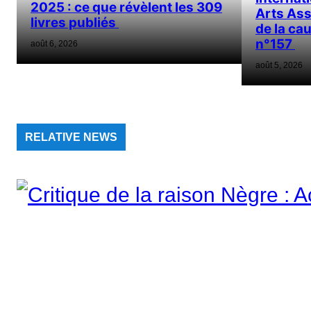
2025 : ce que révèlent les 309
Arts Ass
livres publiés
de la ca
n°157
août 6, 2026
août 5, 2026
RELATIVE NEWS