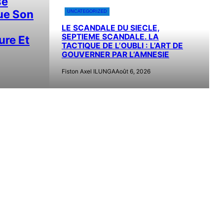
se
e Son
UNCATEGORIZED
LE SCANDALE DU SIECLE,
SEPTIEME SCANDALE. LA
ure Et
TACTIQUE DE L’OUBLI : L’ART DE
GOUVERNER PAR L’AMNESIE
Fiston Axel ILUNGA
Août 6, 2026