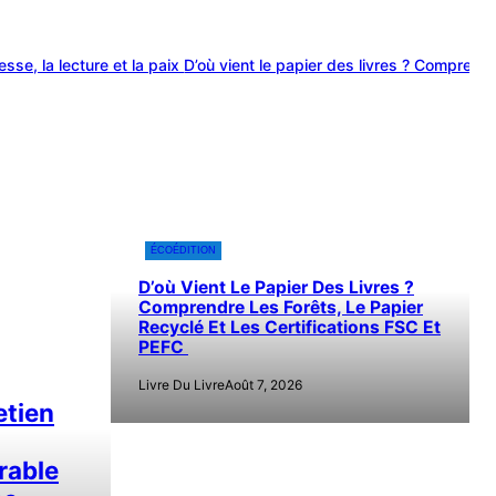
ture et la paix
D’où vient le papier des livres ? Comprendre les forêt
ÉCOÉDITION
D’où Vient Le Papier Des Livres ?
Comprendre Les Forêts, Le Papier
Recyclé Et Les Certifications FSC Et
PEFC
Livre Du Livre
Août 7, 2026
etien
rable