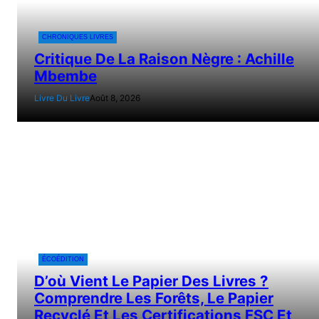
CHRONIQUES LIVRES
Critique De La Raison Nègre : Achille
Mbembe
Livre Du Livre
Août 8, 2026
ÉCOÉDITION
D’où Vient Le Papier Des Livres ?
Comprendre Les Forêts, Le Papier
Recyclé Et Les Certifications FSC Et