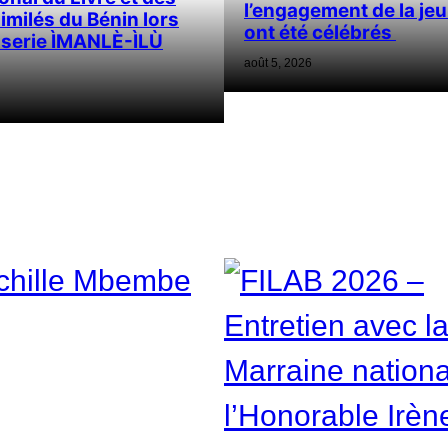
l’engagement de la je
imilés du Bénin lors
ont été célébrés
userie ÌMANLÈ-ÌLÙ
août 5, 2026