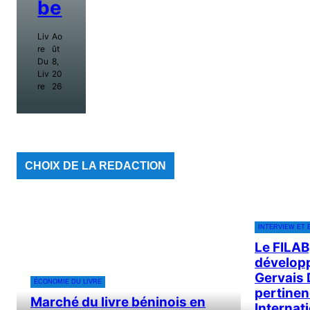
Be
Liv
Ao
Re
Ût
Du
8,
Liv
20
Re
26
CHOIX DE LA REDACTION
INTERVIEW ET 
Le FILAB,
développ
Gervais 
ÉCONOMIE DU LIVRE
pertinen
Marché du livre béninois en
Internati