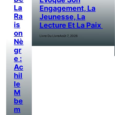
La
Engagement, La
Ra
Jeunesse, La
Is
Lecture Et La Paix
On
Livre Du Livre
Août 7, 2026
Nè
Gr
E :
Ac
Hil
Le
M
Be
M