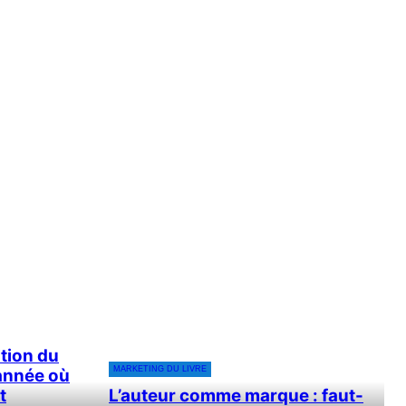
ition du
MARKETING DU LIVRE
année où
t
L’auteur comme marque : faut-