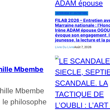
INTERVIEW ET ENTRETIEN
FILAB 2026 – Entretien ave
Marraine nationale : l’Hon
Irène ADAM épouse OGO
évoque son engagement, l
jeunesse, la lecture et la p
Livre Du Livre
Août 7, 2026
chille Mbembe
Achille Mbembe
 le philosophe