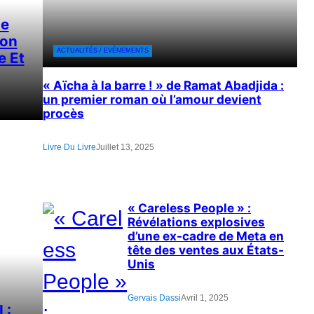
ne
on
ACTUALITÉS / EVÉNEMENTS
e Et
« Aïcha à la barre ! » de Ramat Abadjida :
un premier roman où l’amour devient
procès
Livre Du Livre
Juillet 13, 2025
« Careless People » :
Révélations explosives
d’une ex-cadre de Meta en
tête des ventes aux États-
Unis
Gervais Dassi
Avril 1, 2025
 :