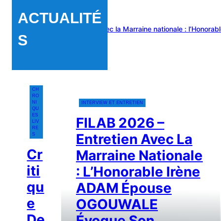
ACTUALITÉ
AB 2026 – Entretien avec la Marraine nationale : l’Honorable Irèn
S
CH
RO
NI
INTERVIEW ET ENTRETIEN
QU
ES
FILAB 2026 –
LIV
RE
Entretien Avec La
S
Cr
Marraine Nationale
Iti
: L’Honorable Irène
Qu
ADAM Épouse
E
OGOUWALE
De
Évoque Son