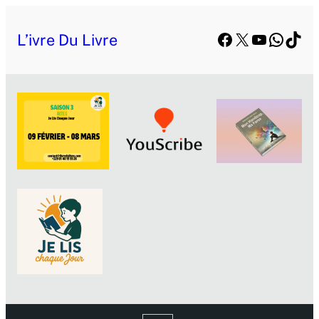
Facebook
X
YouTube
Whats
TikT
L’ivre Du Livre