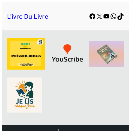
Facebook
X
YouTube
Whats
TikT
L’ivre Du Livre