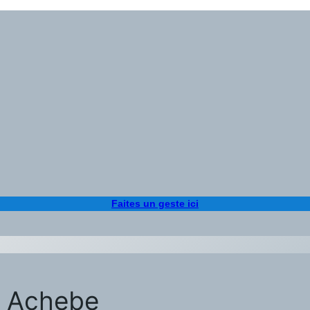
Faites un geste ici
ua Achebe