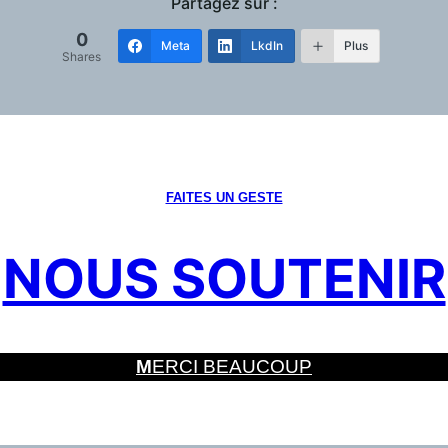
Partagez sur :
0
Meta
LkdIn
Plus
Shares
FAITES UN GESTE
NOUS SOUTENIR
M
ERCI BEAUCOUP