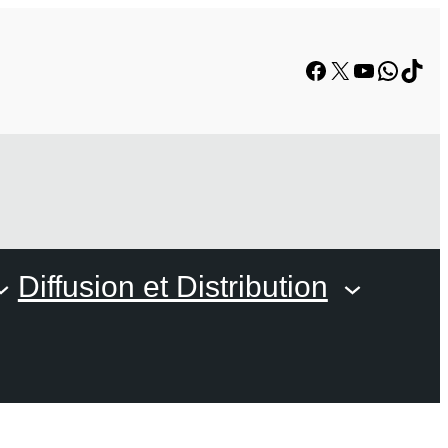
Facebook
X
YouTube
Whats
TikT
Diffusion et Distribution