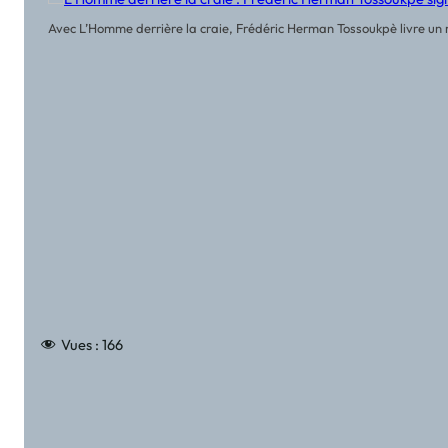
Avec L’Homme derrière la craie, Frédéric Herman Tossoukpè livre un r
Vues :
166