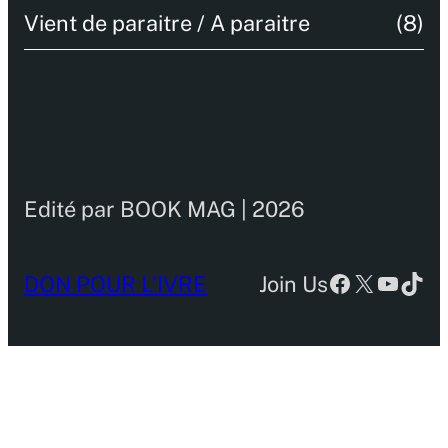
Vient de paraitre / A paraitre
(8)
Edité par BOOK MAG | 2026
Facebook
X
YouTu
TikT
DON POUR L’IVRE
Join Us