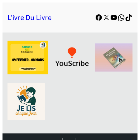
Aller
Facebook
X
YouTube
Whats
TikT
au
L’ivre Du Livre
contenu