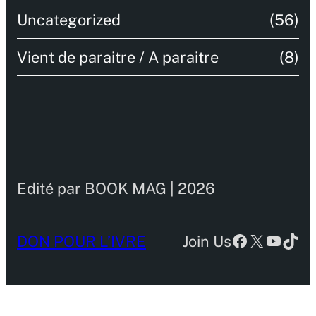
Uncategorized
(56)
Vient de paraitre / A paraitre
(8)
Edité par BOOK MAG | 2026
Facebook
X
YouTu
TikT
DON POUR L’IVRE
Join Us