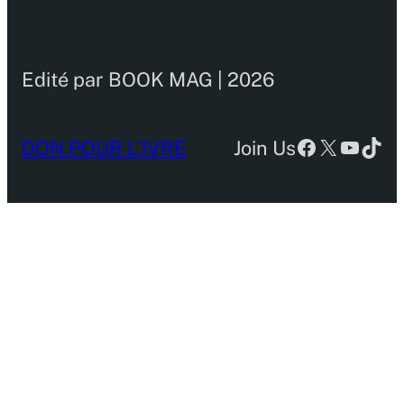
Edité par BOOK MAG | 2026
Facebook
X
YouTu
TikT
DON POUR L’IVRE
Join Us