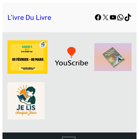
Facebook
X
YouTube
Whats
TikT
L’ivre Du Livre