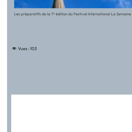
Les préparatifs de la 7ᵉ édition du Festival International La Semai
Vues :
103