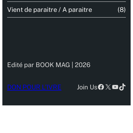
Vient de paraitre / A paraitre
(8)
Edité par BOOK MAG | 2026
Facebook
X
YouTu
TikT
DON POUR L’IVRE
Join Us