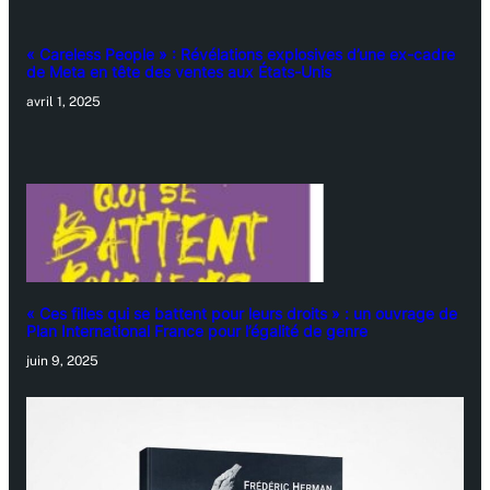
« Careless People » : Révélations explosives d’une ex-cadre
de Meta en tête des ventes aux États-Unis
avril 1, 2025
« Ces filles qui se battent pour leurs droits » : un ouvrage de
Plan International France pour l’égalité de genre
juin 9, 2025