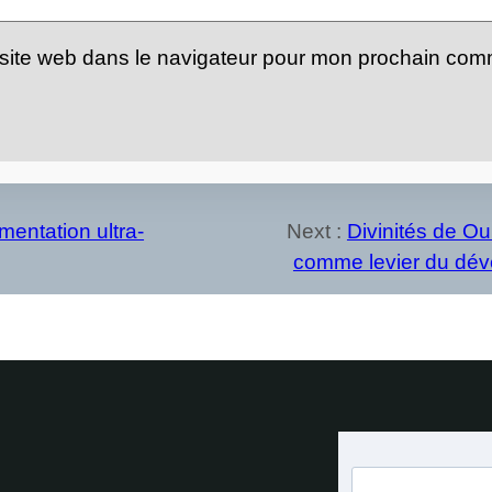
site web dans le navigateur pour mon prochain com
mentation ultra-
Next :
Divinités de O
comme levier du dév