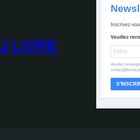
Newsl
Inscrivez-vou
Veuillez ren
U LIVRE
Veuillez renseign
contact@livredul
S'INSCRI