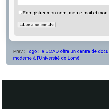
Enregistrer mon nom, mon e-mail et mon 
Prev :
Togo : la BOAD offre un centre de docu
moderne à l’Université de Lomé