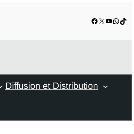
Facebook
X
YouTube
Whats
TikT
Diffusion et Distribution