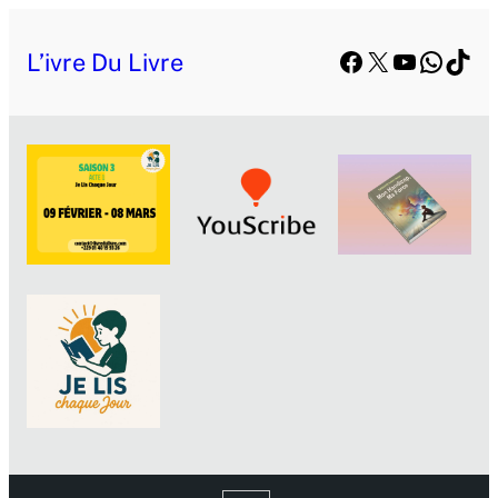
Facebook
X
YouTube
Whats
TikT
L’ivre Du Livre