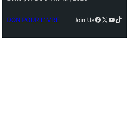
Facebook
X
YouTu
TikT
DON POUR L’IVRE
Join Us