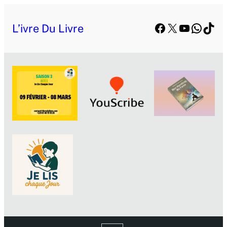
Facebook
X
YouTube
Whats
TikT
L’ivre Du Livre