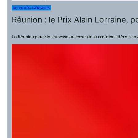
ACTUALITÉS / EVÉNEMENTS
Réunion : le Prix Alain Lorraine, p
La Réunion place la jeunesse au cœur de la création littéraire 