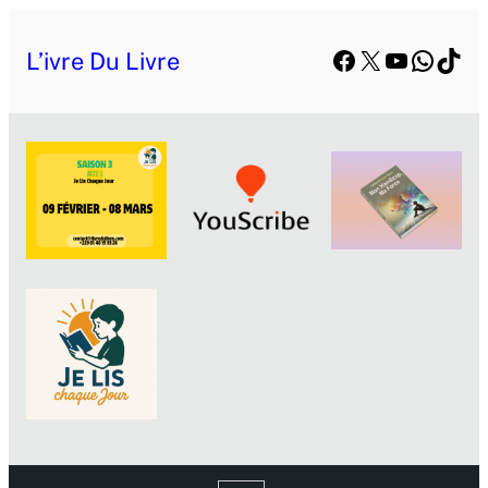
Facebook
X
YouTube
Whats
TikT
L’ivre Du Livre