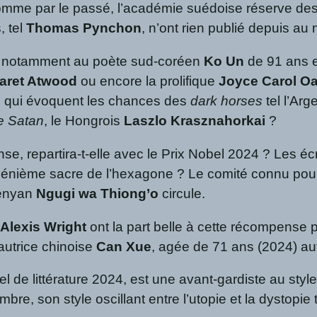
omme par le passé, l’académie suédoise réserve des s
, tel
Thomas Pynchon
, n’ont rien publié depuis au
der notamment au poète sud-coréen
Ko Un
de 91 ans e
aret Atwood
ou encore la prolifique
Joyce Carol O
ns qui évoquent les chances des
dark horses
tel l’Arg
e Satan
, le Hongrois
Laszlo Krasznahorkai
?
e, repartira-t-elle avec le Prix Nobel 2024 ? Les éc
une énième sacre de l’hexagone ? Le comité connu pou
Kényan
Ngugi wa Thiong’o
circule.
e
Alexis Wright
ont la part belle à cette récompense pla
autrice chinoise
Can Xue
, agée de 71 ans (2024) au
el de littérature 2024, est une avant-gardiste au sty
mbre, son style oscillant entre l’utopie et la dystopi