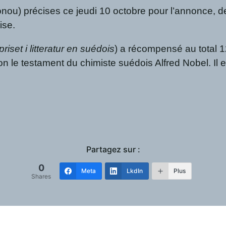
) précises ce jeudi 10 octobre pour l’annonce, depu
oise.
riset i litteratur en suédois
) a récompensé au total 1
lon le testament du chimiste suédois Alfred Nobel. Il e
Partagez sur :
0
Meta
LkdIn
Plus
Shares