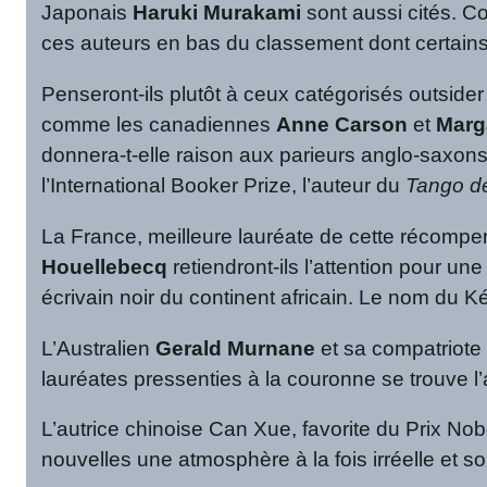
Japonais
Haruki Murakami
sont aussi cités. C
ces auteurs en bas du classement dont certains
Penseront-ils plutôt à ceux catégorisés outsi
comme les canadiennes
Anne Carson
et
Marg
donnera-t-elle raison aux parieurs anglo-saxo
l’International Booker Prize, l’auteur du
Tango d
La France, meilleure lauréate de cette récompens
Houellebecq
retiendront-ils l’attention pour 
écrivain noir du continent africain. Le nom du 
L’Australien
Gerald Murnane
et sa compatriot
lauréates pressenties à la couronne se trouve l’
L’autrice chinoise Can Xue, favorite du Prix Nob
nouvelles une atmosphère à la fois irréelle et so