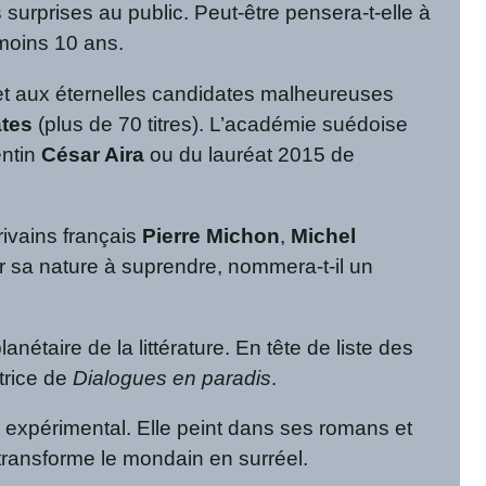
urprises au public. Peut-être pensera-t-elle à
 moins 10 ans.
t aux éternelles candidates malheureuses
ates
(plus de 70 titres). L’académie suédoise
entin
César Aira
ou du lauréat 2015 de
rivains français
Pierre Michon
,
Michel
r sa nature à suprendre, nommera-t-il un
nétaire de la littérature. En tête de liste des
trice de
Dialogues en paradis
.
le expérimental. Elle peint dans ses romans et
e transforme le mondain en surréel.