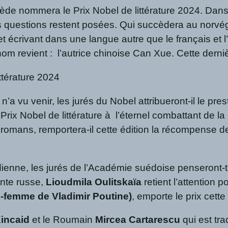
de nommera le Prix Nobel de littérature 2024. Dans l
es questions restent posées. Qui succèdera au nor
t écrivant dans une langue autre que le français et l
nom revient : l’autrice chinoise Can Xue. Cette derni
ttérature 2024
a vu venir, les jurés du Nobel attribueront-il le pres
e Prix Nobel de littérature à l’éternel combattant de la
 romans, remportera-il cette édition la récompense d
ndienne, les jurés de l’Académie suédoise penseront-t
nte russe,
Lioudmila Oulitskaïa
retient l’attention 
x-femme de Vladimir Poutine)
, emporte le prix cett
incaid
et le Roumain
Mircea Cartarescu
qui est tra