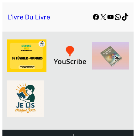
Facebook
X
YouTube
Whats
TikT
L’ivre Du Livre