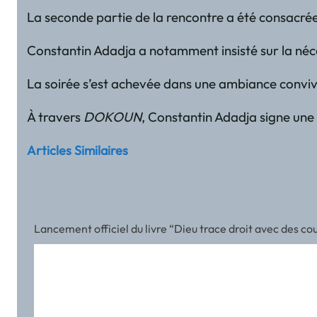
La seconde partie de la rencontre a été consacrée 
Constantin Adadja a notamment insisté sur la néces
La soirée s’est achevée dans une ambiance convivi
À travers
DOKOUN
, Constantin Adadja signe une 
Articles Similaires
Lancement officiel du livre “Dieu trace droit avec des 