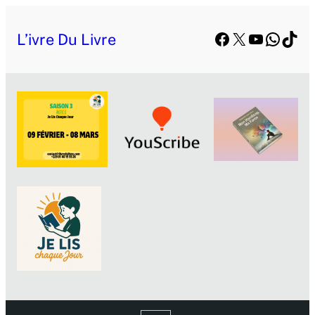
Facebook
X
YouTube
Whats
TikT
L’ivre Du Livre