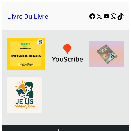
Facebook
X
YouTube
Whats
TikT
L’ivre Du Livre