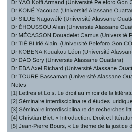
Dr YAO Koffi Armand (Université Peleforo Go
Dr KONÉ Yacouba (Université Alassane Ouatta
Dr SILUÉ Nagawélé (Université Alassane Ouatt
Dr ÉHOUSSOU Alain (Université Alassane Ouat
Dr MÉCASSON Douadelet Camus (Université 
Dr TIÉ BI Irié Alain, (Université Peleforo Gon 
Dr KOBENA Kouakou Léon (Université Alassane
Dr DAO Sory (Université Alassane Ouattara)
Dr EBA Axel Richard (Université Alassane Ouatt
Dr TOURE Bassaman (Université Alassane Oua
Notes
[1] Lettres et Lois. Le droit au miroir de la litté
[2] Séminaire interdisciplinaire d’études juridiqu
[3] Séminaire interdisciplinaire de recherches litt
[4] Christian Biet, « Introduction. Droit et littéra
[5] Jean-Pierre Bours, « Le thème de la justice da