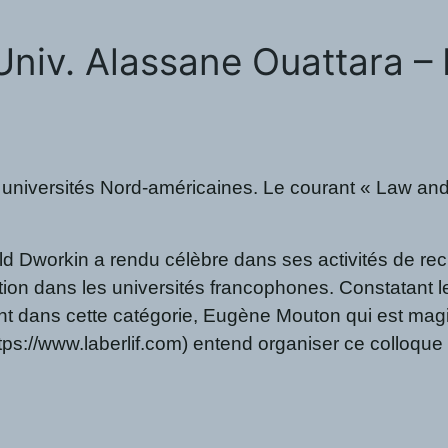
 (Univ. Alassane Ouattara –
ns les universités Nord-américaines. Le courant « Law 
orkin a rendu célèbre dans ses activités de recherche,
n dans les universités francophones. Constatant leur r
s cette catégorie, Eugène Mouton qui est magistrat et
www.laberlif.com) entend organiser ce colloque pour f