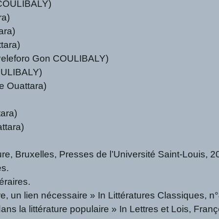
n COULIBALY)
ra)
ara)
tara)
Peleforo Gon COULIBALY)
COULIBALY)
 Ouattara)
ara)
ttara)
rature, Bruxelles, Presses de l’Université Saint-Louis, 2
es.
éraires.
ture, un lien nécessaire » In Littératures Classiques, n°
ns la littérature populaire » In Lettres et Lois, Fran