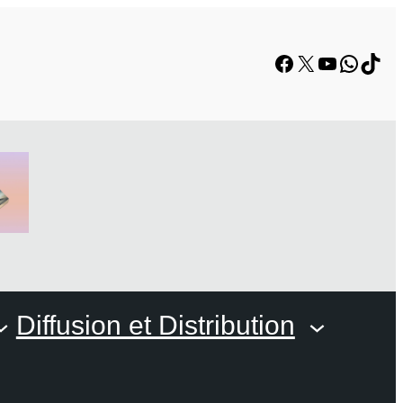
Facebook
X
YouTube
Whats
TikT
Diffusion et Distribution