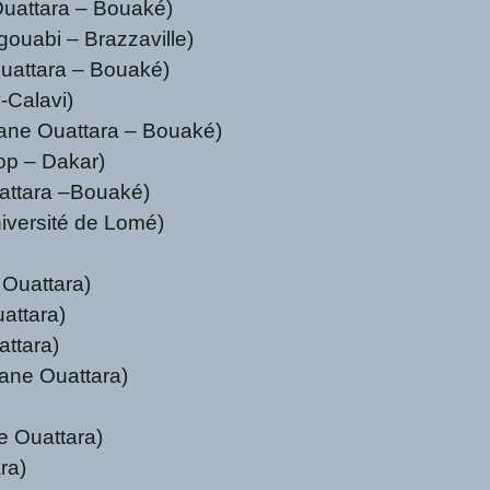
uattara – Bouaké)
uabi – Brazzaville)
uattara – Bouaké)
-Calavi)
sane Ouattara – Bouaké)
op – Dakar)
attara –Bouaké)
versité de Lomé)
Ouattara)
attara)
ttara)
ane Ouattara)
)
e Ouattara)
ra)