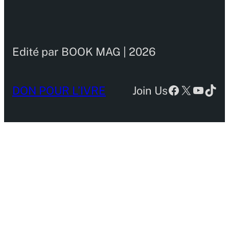
Edité par BOOK MAG | 2026
Facebook
X
YouTu
TikT
DON POUR L’IVRE
Join Us