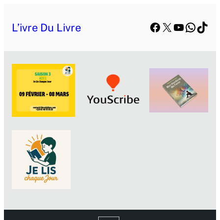
Facebook
X
YouTube
Whats
TikT
L’ivre Du Livre