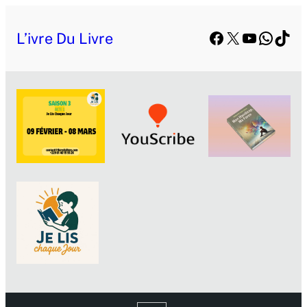
Facebook
X
YouTube
Whats
TikT
L’ivre Du Livre