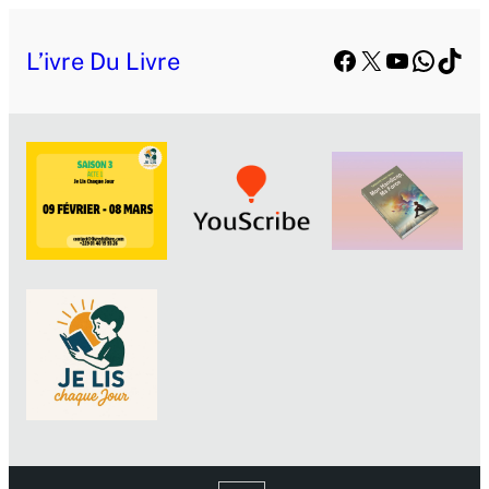
Facebook
X
YouTube
Whats
TikT
L’ivre Du Livre