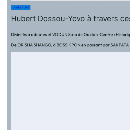
LIVRES À LIRE
Hubert Dossou-Yovo à travers ces
Divinités à adeptes et VODUN Sato de Ouidah-Centre : Historiqu
De ORISHA SHANGO, à BOSSIKPON en passant par SAKPATA dont la dé