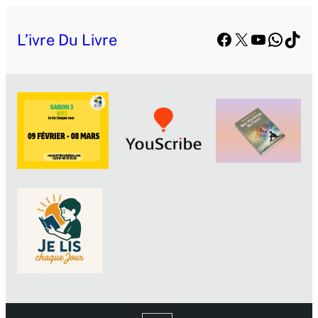
Facebook
X
YouTube
Whats
TikT
L’ivre Du Livre