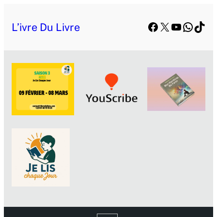
Facebook
X
YouTube
Whats
TikT
L’ivre Du Livre