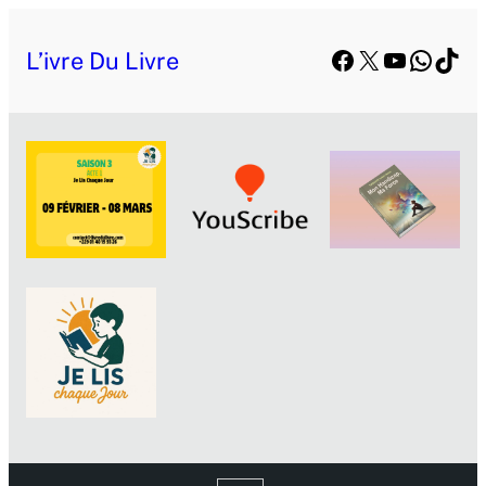
Facebook
X
YouTube
Whats
TikT
L’ivre Du Livre