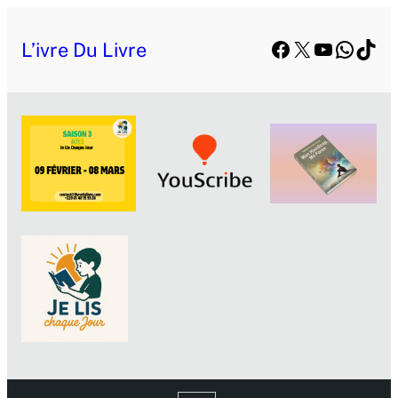
Facebook
X
YouTube
Whats
TikT
L’ivre Du Livre