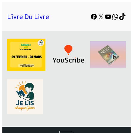
Facebook
X
YouTube
Whats
TikT
L’ivre Du Livre