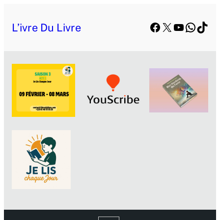
Facebook
X
YouTube
Whats
TikT
L’ivre Du Livre