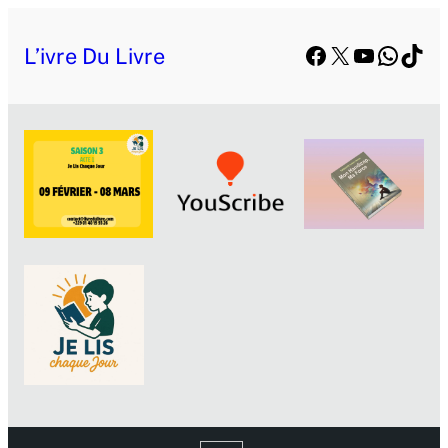
Facebook
X
YouTube
Whats
TikT
L’ivre Du Livre