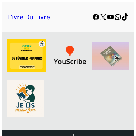
Facebook
X
YouTube
Whats
TikT
L’ivre Du Livre