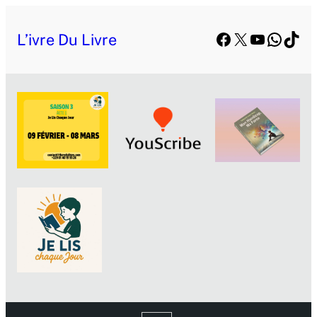
Facebook
X
YouTube
Whats
TikT
L’ivre Du Livre