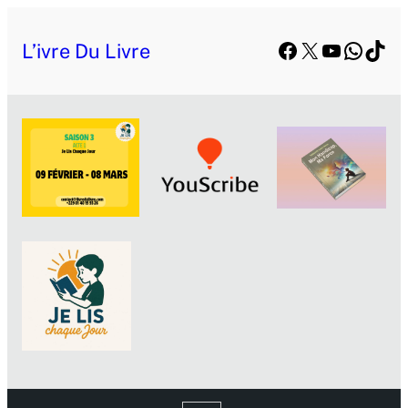
Facebook
X
YouTube
Whats
TikT
L’ivre Du Livre