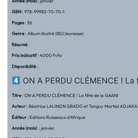
Année (mois)
: janvier
ISBN
: 978-99982-70-70-1
Pages
: 36
Genre
: Album illustré (BD/Jeunesse)
Résumé
:
Prix indicatif
: 4000 Fcfa
Disponibilité
:
ON A PERDU CLÉMENCE ! La fê
Titre
: ON A PERDU CLÉMENCE ! La fête de la GAANI
Auteur
: Béatrice LALINON GBADO et Tanguy Martial ADJAKA
Éditeur
: Editions Ruisseaux d’Afrique
Année (mois)
: janvier