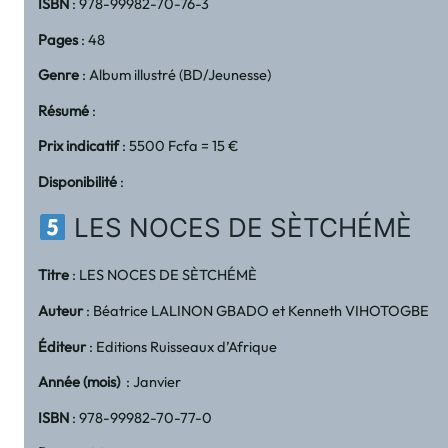
ISBN
: 978-99982-70-76-3
Pages
: 48
Genre
: Album illustré (BD/Jeunesse)
Résumé
:
Prix indicatif
: 5500 Fcfa = 15 €
Disponibilité
:
LES NOCES DE SÈTCHÉMÈ
Titre
: LES NOCES DE SÈTCHÉMÈ
Auteur
: Béatrice LALINON GBADO et Kenneth VIHOTOGBE
Éditeur
: Editions Ruisseaux d’Afrique
Année (mois)
: Janvier
ISBN
: 978-99982-70-77-0