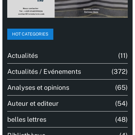
HOT CATEGORIES
Actualités
(11)
Actualités / Evénements
(372)
Analyses et opinions
(65)
Auteur et editeur
(54)
belles lettres
(48)