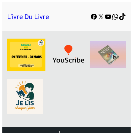
Facebook
X
YouTube
Whats
TikT
L’ivre Du Livre