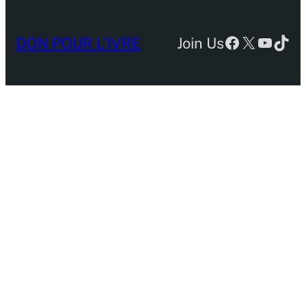
Facebook
X
YouTu
TikT
DON POUR L’IVRE
Join Us