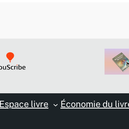
Espace livre
Économie du livr