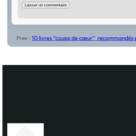
Prev :
10 livres “coups de cœur” recommandés p