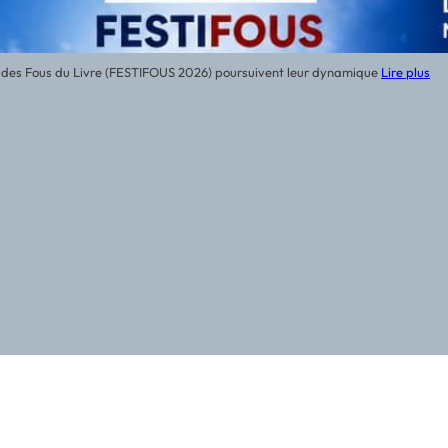
ne des Fous du Livre (FESTIFOUS 2026) poursuivent leur dynamique
Lire plus