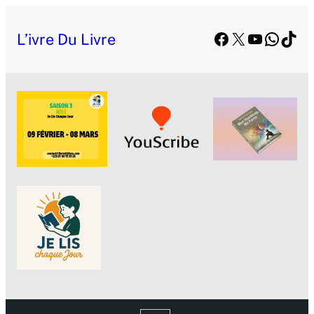
Facebook
X
YouTube
Whats
TikT
L’ivre Du Livre