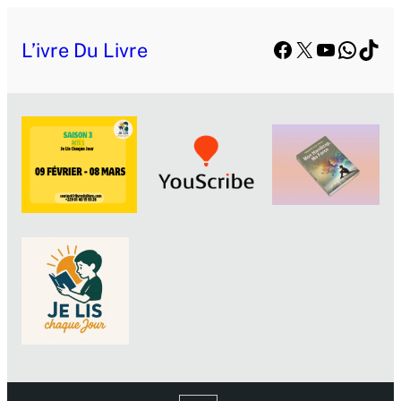
Facebook
X
YouTube
Whats
TikT
L’ivre Du Livre