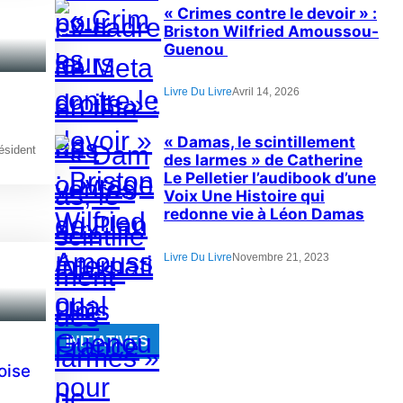
« Crimes contre le devoir » :
Briston Wilfried Amoussou-
Guenou
Livre Du Livre
Avril 14, 2026
« Damas, le scintillement
ésident
des larmes » de Catherine
Le Pelletier l’audibook d’une
Voix Une Histoire qui
redonne vie à Léon Damas
Livre Du Livre
Novembre 21, 2023
INITIATIVES
oise