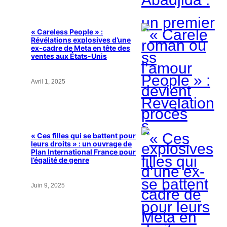
« Careless People » :
Révélations explosives d’une
ex-cadre de Meta en tête des
ventes aux États-Unis
Avril 1, 2025
« Ces filles qui se battent pour
leurs droits » : un ouvrage de
Plan International France pour
l’égalité de genre
Juin 9, 2025