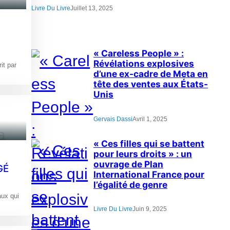
Livre Du Livre
Juillet 13, 2025
« Careless People » :
Révélations explosives
t par
d’une ex-cadre de Meta en
tête des ventes aux États-
Unis
Gervais Dassi
Avril 1, 2025
« Ces filles qui se battent
pour leurs droits » : un
ouvrage de Plan
GÉ
International France pour
l’égalité de genre
ux qui
Livre Du Livre
Juin 9, 2025