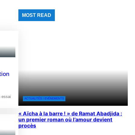
MOST READ
tion
 essai
ACTUALITÉS / EVÉNEMENTS
« Aïcha à la barre ! » de Ramat Abadjida :
un premier roman où l’amour devient
procès