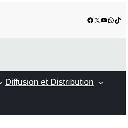
Facebook
X
YouTube
Whats
TikT
Diffusion et Distribution