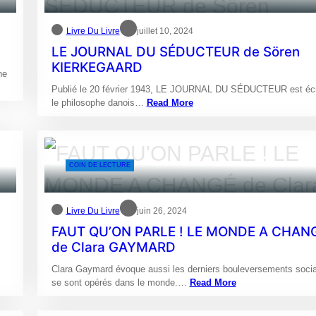
Livre Du Livre
juillet 10, 2024
LE JOURNAL DU SÉDUCTEUR de Sören
KIERKEGAARD
ne
Publié le 20 février 1943, LE JOURNAL DU SÉDUCTEUR est écri
le philosophe danois…
Read More
COIN DE LECTURE
Livre Du Livre
juin 26, 2024
FAUT QU’ON PARLE ! LE MONDE A CHAN
de Clara GAYMARD
Clara Gaymard évoque aussi les derniers bouleversements socia
se sont opérés dans le monde.…
Read More