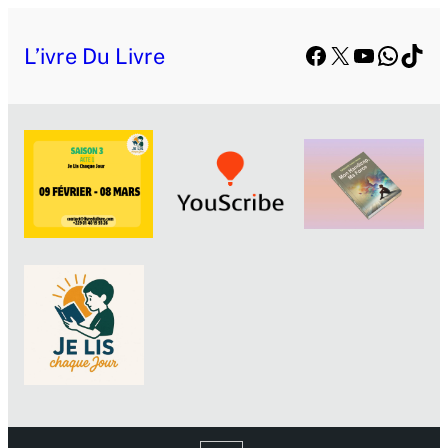
Facebook
X
YouTube
Whats
TikT
L’ivre Du Livre