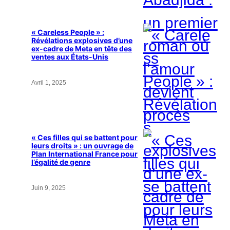
« Careless People » :
Révélations explosives d’une
ex-cadre de Meta en tête des
ventes aux États-Unis
Avril 1, 2025
« Ces filles qui se battent pour
leurs droits » : un ouvrage de
Plan International France pour
l’égalité de genre
Juin 9, 2025