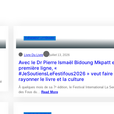
ÉVÈNEMENT LITTÉRAIRE
Livre Du Livre
juillet 13, 2026
Avec le Dr Pierre Ismaël Bidoung Mkpatt 
première ligne, «
#JeSoutiensLeFestifous2026 » veut faire
rayonner le livre et la culture
lé
À quelques mois de sa 7ᵉ édition, le Festival International La S
des Fous du…
Read More