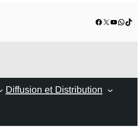
Facebook
X
YouTube
Whats
TikT
Diffusion et Distribution