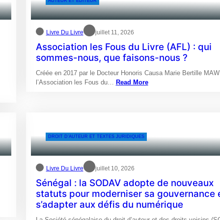
AUTEUR ET EDITEUR
Livre Du Livre
juillet 11, 2026
Association les Fous du Livre (AFL) : qui
sommes-nous, que faisons-nous ?
Créée en 2017 par le Docteur Honoris Causa Marie Bertille MA
l’Association les Fous du…
Read More
DROIT D’AUTEUR ET TEXTES JURIDIQUES
Livre Du Livre
juillet 10, 2026
Sénégal : la SODAV adopte de nouveaux
statuts pour moderniser sa gouvernance 
s’adapter aux défis du numérique
La Société sénégalaise du droit d’auteur et des droits voisins (