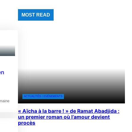
MOST READ
en
ACTUALITÉS / EVÉNEMENTS
emaine
« Aïcha à la barre ! » de Ramat Abadjida :
un premier roman où l’amour devient
procès