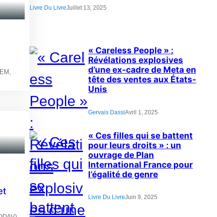
Livre Du Livre
Juillet 13, 2025
« Careless People » :
Révélations explosives
d’une ex-cadre de Meta en
WEM,
tête des ventes aux États-
Unis
Gervais Dassi
Avril 1, 2025
« Ces filles qui se battent
pour leurs droits » : un
ouvrage de Plan
International France pour
l’égalité de genre
et
Livre Du Livre
Juin 9, 2025
SODAV)