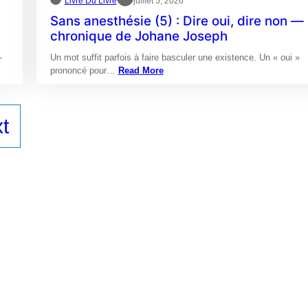
Livre Du Livre
juillet 5, 2026
Sans anesthésie (5) : Dire oui, dire non — 
chronique de Johane Joseph
-
Un mot suffit parfois à faire basculer une existence. Un « oui »
prononcé pour…
Read More
t