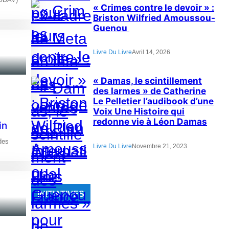
« Crimes contre le devoir » :
Briston Wilfried Amoussou-
Guenou
Livre Du Livre
Avril 14, 2026
« Damas, le scintillement
des larmes » de Catherine
Le Pelletier l’audibook d’une
Voix Une Histoire qui
redonne vie à Léon Damas
in
des
Livre Du Livre
Novembre 21, 2023
INITIATIVES