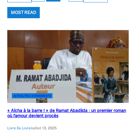
MOST READ
ACTUALITÉS / EVÉNEMENTS
« Aïcha à la barre ! » de Ramat Abadjida : un premier roman
où l’amour devient procès
Livre Du Livre
Juillet 13, 2025