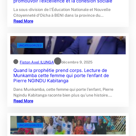
promouvoir l’excellence et la cohésion sociale
La sous-division de l’Éducation Nationale et Nouvelle
Citoyenneté d’Oïcha à BENI dans la province du…
Read More
UNCATEGORIZED
Fiston Axel ILUNGA
décembre 9, 2025
Quand la prophétie prend corps. Lecture de
Munkamba cette femme qui porte l’enfant de
Pierre NGINDU Kabitanga
Dans Munkamba, cette femme qui porte l’enfant, Pierre
Ngindu Kabitanga raconte bien plus qu’une histoire.…
Read More
UNCATEGORIZED