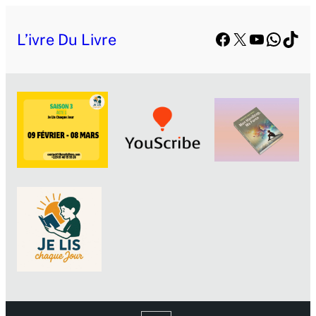
Aller
Facebook
X
YouTube
Whats
TikT
au
L’ivre Du Livre
contenu