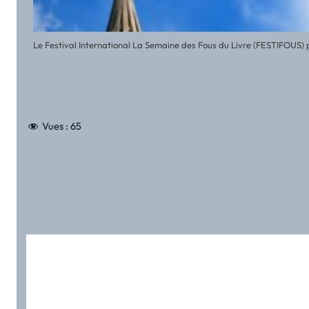
Le Festival International La Semaine des Fous du Livre (FESTIFOUS) 
Vues :
65