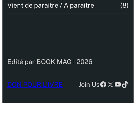
Vient de paraitre / A paraitre
(8)
Edité par BOOK MAG | 2026
Facebook
X
YouTu
TikT
DON POUR L’IVRE
Join Us