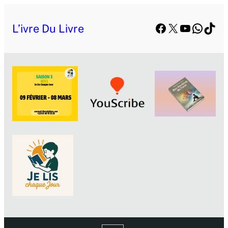
Aller
Facebook
X
YouTube
Whats
TikT
au
L’ivre Du Livre
contenu