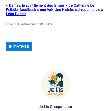
« Damas, le scintillement des larmes » de Catherine Le
Pelletier l’audibook d’une Voix Une Histoire qui redonne vie à
Léon Damas
Livre Du Livre
Novembre 21, 2023
INITIATIVES
Je Lis Chaque Jour