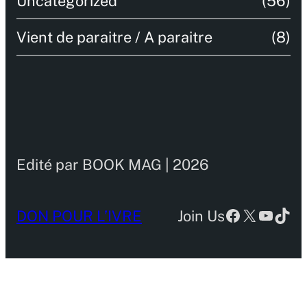
Uncategorized
(56)
Vient de paraitre / A paraitre
(8)
Edité par BOOK MAG | 2026
Facebook
X
YouTu
TikT
DON POUR L’IVRE
Join Us