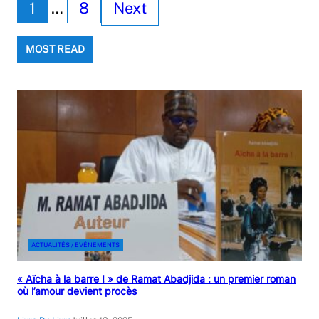
1
…
8
Next
MOST READ
ACTUALITÉS / EVÉNEMENTS
« Aïcha à la barre ! » de Ramat Abadjida : un premier roman
où l’amour devient procès